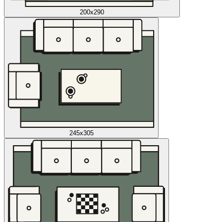
200x290
245x305