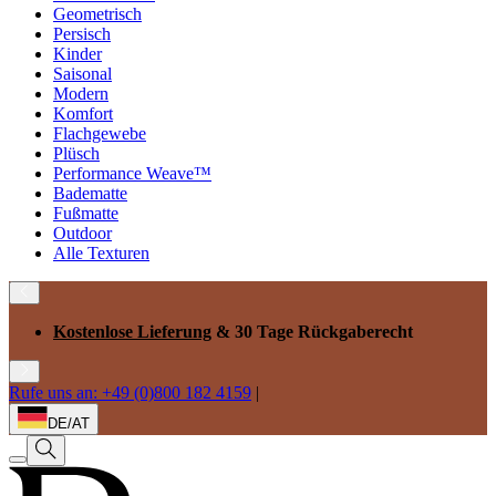
Geometrisch
Persisch
Kinder
Saisonal
Modern
Komfort
Flachgewebe
Plüsch
Performance Weave™
Badematte
Fußmatte
Outdoor
Alle Texturen
Kostenlose Lieferung
& 30 Tage Rückgaberecht
Rufe uns an: +49 (0)800 182 4159
|
DE/AT