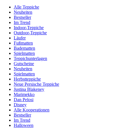
Alle Teppiche
Neuheiten
Bestseller
Im Trend
Indoor-Teppiche
Outdoor-Teppiche
Läufer
Fußmatten
Badematten
Spielmatten
Teppichunterlagen
Gutscheine
Neuheiten
Spielmatten
Herbstteppiche
Neue Persische Teppiche
Justina Blakeney
Marimekko
Dan Pelosi
Disney
Alle Kooperationen
Bestseller
Im Trend
Halloween