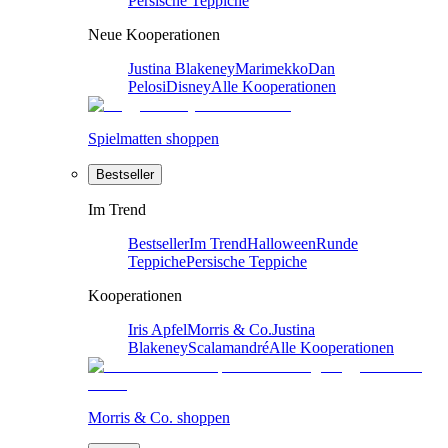
Persische Teppiche
Neue Kooperationen
Justina Blakeney
Marimekko
Dan
Pelosi
Disney
Alle Kooperationen
Spielmatten shoppen
Bestseller
Im Trend
Bestseller
Im Trend
Halloween
Runde
Teppiche
Persische Teppiche
Kooperationen
Iris Apfel
Morris & Co.
Justina
Blakeney
Scalamandré
Alle Kooperationen
Morris & Co. shoppen