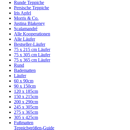
Runde Teppiche
Persische Teppiche
Iris Apfel
Morris & Co.
Justina Blakeney
Scalamandré
Alle Kooperationen
Alle Läufer
Bestseller-Läufer
75 x 215 cm Läufer
75 x 305 cm Läufer
75 x 365 cm Läufer
Rund
Badematten
Läufer
60 x 90cm
90 x 150cm
120 x 185cm
150 x 215cm
200 x 290cm
245 x 305cm
275 x 365cm
305 x 425cm
Fußmatten
Teppichgrößen-Guide