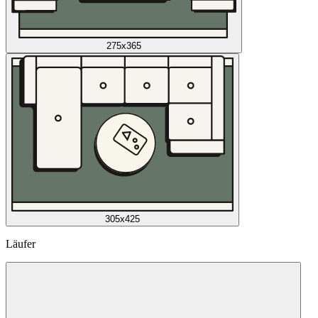
275x365
305x425
Läufer