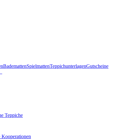
en
Badematten
Spielmatten
Teppichunterlagen
Gutscheine
he Teppiche
e Kooperationen