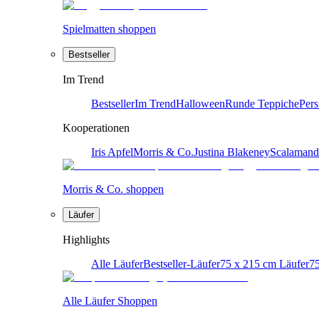
Spielmatten shoppen
Bestseller
Im Trend
Bestseller
Im Trend
Halloween
Runde Teppiche
Pers
Kooperationen
Iris Apfel
Morris & Co.
Justina Blakeney
Scalamand
Morris & Co. shoppen
Läufer
Highlights
Alle Läufer
Bestseller-Läufer
75 x 215 cm Läufer
75
Alle Läufer Shoppen