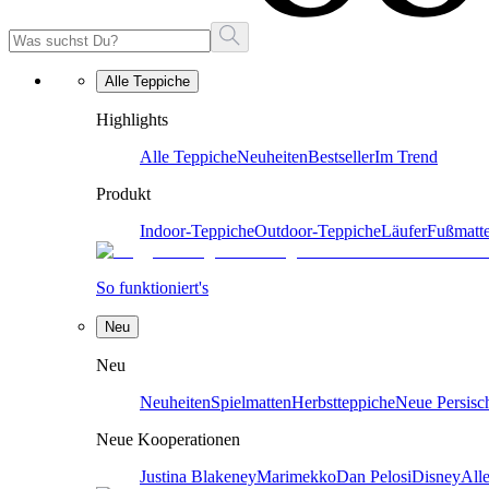
Alle Teppiche
Highlights
Alle Teppiche
Neuheiten
Bestseller
Im Trend
Produkt
Indoor-Teppiche
Outdoor-Teppiche
Läufer
Fußmatt
So funktioniert's
Neu
Neu
Neuheiten
Spielmatten
Herbstteppiche
Neue Persisc
Neue Kooperationen
Justina Blakeney
Marimekko
Dan Pelosi
Disney
All