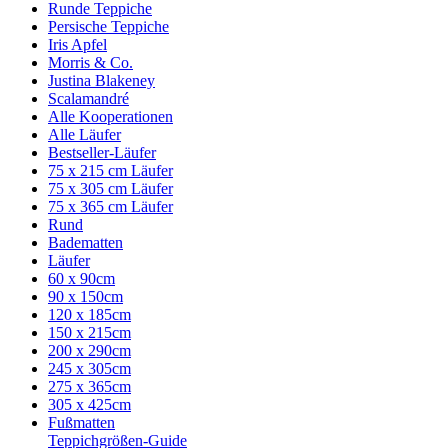
Runde Teppiche
Persische Teppiche
Iris Apfel
Morris & Co.
Justina Blakeney
Scalamandré
Alle Kooperationen
Alle Läufer
Bestseller-Läufer
75 x 215 cm Läufer
75 x 305 cm Läufer
75 x 365 cm Läufer
Rund
Badematten
Läufer
60 x 90cm
90 x 150cm
120 x 185cm
150 x 215cm
200 x 290cm
245 x 305cm
275 x 365cm
305 x 425cm
Fußmatten
Teppichgrößen-Guide