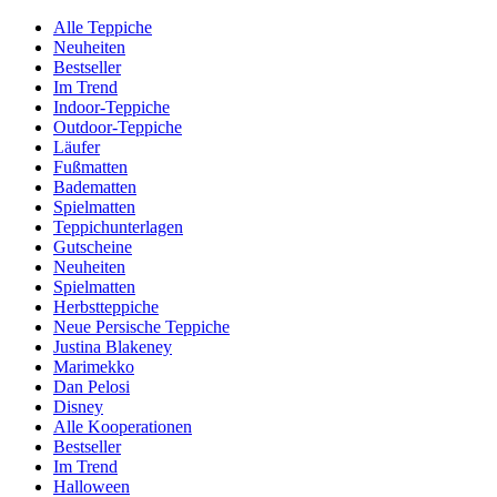
Alle Teppiche
Neuheiten
Bestseller
Im Trend
Indoor-Teppiche
Outdoor-Teppiche
Läufer
Fußmatten
Badematten
Spielmatten
Teppichunterlagen
Gutscheine
Neuheiten
Spielmatten
Herbstteppiche
Neue Persische Teppiche
Justina Blakeney
Marimekko
Dan Pelosi
Disney
Alle Kooperationen
Bestseller
Im Trend
Halloween