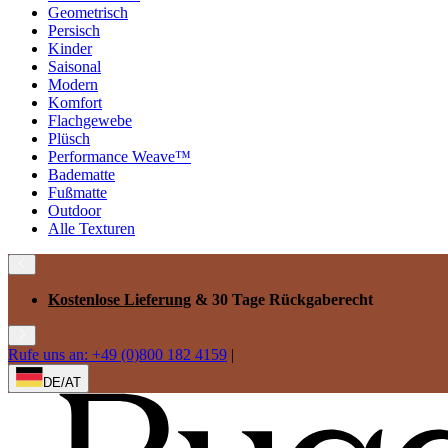
Geometrisch
Persisch
Kinder
Saisonal
Modern
Komfort
Flachgewebe
Plüsch
Performance Weave™
Badematte
Fußmatte
Outdoor
Alle Texturen
Kostenlose Lieferung
& 30 Tage Rückgaberecht
Rufe uns an: +49 (0)800 182 4159
|
DE/AT