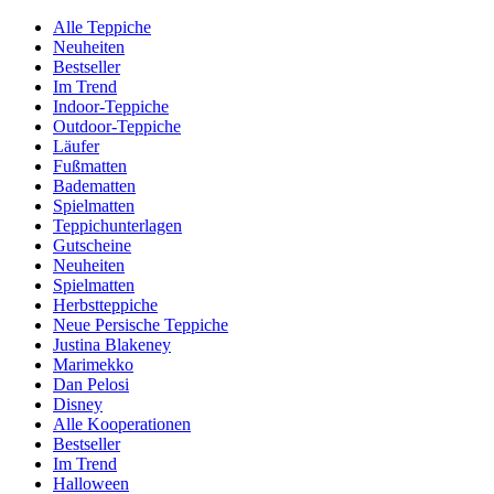
Alle Teppiche
Neuheiten
Bestseller
Im Trend
Indoor-Teppiche
Outdoor-Teppiche
Läufer
Fußmatten
Badematten
Spielmatten
Teppichunterlagen
Gutscheine
Neuheiten
Spielmatten
Herbstteppiche
Neue Persische Teppiche
Justina Blakeney
Marimekko
Dan Pelosi
Disney
Alle Kooperationen
Bestseller
Im Trend
Halloween