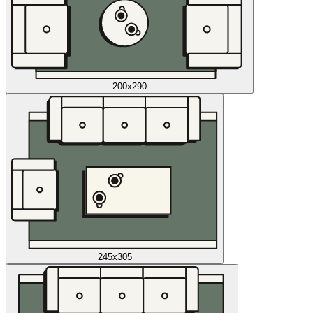
200x290
245x305