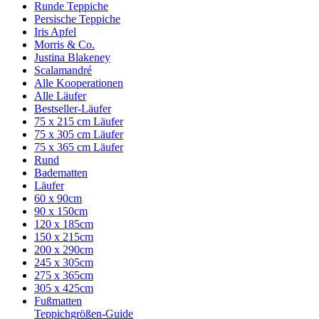
Runde Teppiche
Persische Teppiche
Iris Apfel
Morris & Co.
Justina Blakeney
Scalamandré
Alle Kooperationen
Alle Läufer
Bestseller-Läufer
75 x 215 cm Läufer
75 x 305 cm Läufer
75 x 365 cm Läufer
Rund
Badematten
Läufer
60 x 90cm
90 x 150cm
120 x 185cm
150 x 215cm
200 x 290cm
245 x 305cm
275 x 365cm
305 x 425cm
Fußmatten
Teppichgrößen-Guide