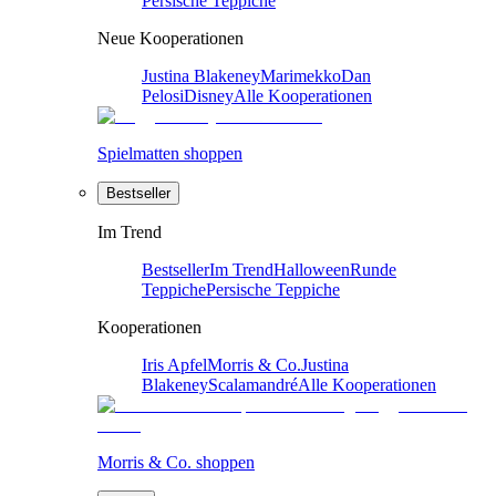
Persische Teppiche
Neue Kooperationen
Justina Blakeney
Marimekko
Dan
Pelosi
Disney
Alle Kooperationen
Spielmatten shoppen
Bestseller
Im Trend
Bestseller
Im Trend
Halloween
Runde
Teppiche
Persische Teppiche
Kooperationen
Iris Apfel
Morris & Co.
Justina
Blakeney
Scalamandré
Alle Kooperationen
Morris & Co. shoppen