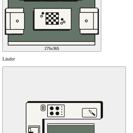
275x365
Läufer