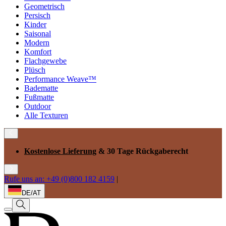
Geometrisch
Persisch
Kinder
Saisonal
Modern
Komfort
Flachgewebe
Plüsch
Performance Weave™
Badematte
Fußmatte
Outdoor
Alle Texturen
Kostenlose Lieferung
& 30 Tage Rückgaberecht
Rufe uns an: +49 (0)800 182 4159
|
DE/AT