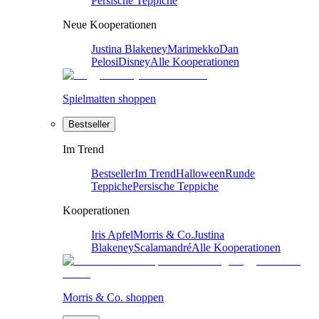
Persische Teppiche
Neue Kooperationen
Justina Blakeney
Marimekko
Dan
Pelosi
Disney
Alle Kooperationen
Spielmatten shoppen
Bestseller
Im Trend
Bestseller
Im Trend
Halloween
Runde
Teppiche
Persische Teppiche
Kooperationen
Iris Apfel
Morris & Co.
Justina
Blakeney
Scalamandré
Alle Kooperationen
Morris & Co. shoppen