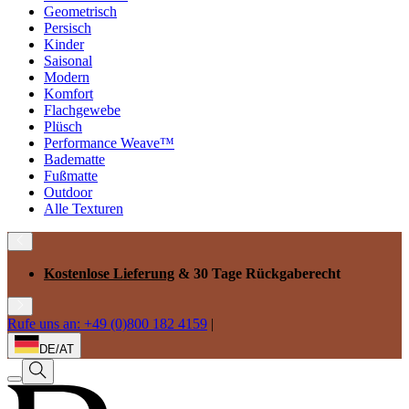
Geometrisch
Persisch
Kinder
Saisonal
Modern
Komfort
Flachgewebe
Plüsch
Performance Weave™
Badematte
Fußmatte
Outdoor
Alle Texturen
Kostenlose Lieferung
& 30 Tage Rückgaberecht
Rufe uns an: +49 (0)800 182 4159
|
DE/AT