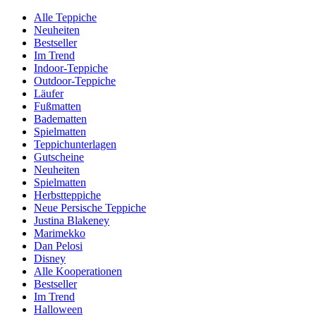
Alle Teppiche
Neuheiten
Bestseller
Im Trend
Indoor-Teppiche
Outdoor-Teppiche
Läufer
Fußmatten
Badematten
Spielmatten
Teppichunterlagen
Gutscheine
Neuheiten
Spielmatten
Herbstteppiche
Neue Persische Teppiche
Justina Blakeney
Marimekko
Dan Pelosi
Disney
Alle Kooperationen
Bestseller
Im Trend
Halloween