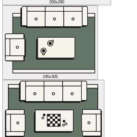
200x290
245x305