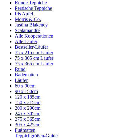
Runde Teppiche
Persische Teppiche
Iris Apfel
Morris & Co.
Justina Blakeney
Scalamandré
Alle Kooperationen
Alle Läufer
Bestseller-Läufer
75 x 215 cm Läufer
75 x 305 cm Läufer
75 x 365 cm Läufer
Rund
Badematten
Läufer
60 x 90cm
90 x 150cm
120 x 185cm
150 x 215cm
200 x 290cm
245 x 305cm
275 x 365cm
305 x 425cm
Fußmatten
Teppichgrößen-Guide