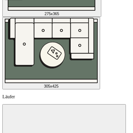
275x365
305x425
Läufer