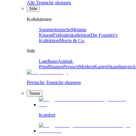
Alle Teppiche shoppen
Stile
Kollektionen
Sommerteppiche
Melanie
Kharad
Frühjahrskollektion
Die Founder's
Kollektion
Morris & Co.
Stile
Landhaus
Animal-
Print
Blumen
Persisch
Modern
Kariert
Skandinavisch
Persische Teppiche shoppen
Textur
Komfort