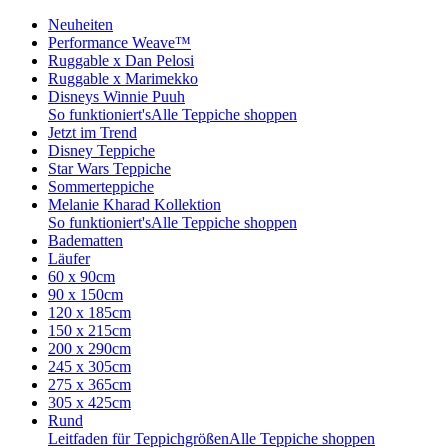
Neuheiten
Performance Weave™
Ruggable x Dan Pelosi
Ruggable x Marimekko
Disneys Winnie Puuh
So funktioniert's
Alle Teppiche shoppen
Jetzt im Trend
Disney Teppiche
Star Wars Teppiche
Sommerteppiche
Melanie Kharad Kollektion
So funktioniert's
Alle Teppiche shoppen
Badematten
Läufer
60 x 90cm
90 x 150cm
120 x 185cm
150 x 215cm
200 x 290cm
245 x 305cm
275 x 365cm
305 x 425cm
Rund
Leitfaden für Teppichgrößen
Alle Teppiche shoppen