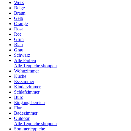
Weiß
Beige
Braun
Gelb
Orange
Rosa
Rot
Grün
Blau
Grau
Schwarz
Alle Farben
Alle Teppiche shoppen
Wohnzimmer
Küche
Esszimmer
Kinderzimmer
Schlafzimmer
Büro
Eingangsbereich
Flur
Badezimmer
Outdoor
Alle Teppiche shoppen
Sommerteppiche