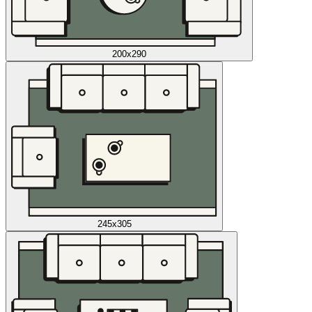
200x290
245x305