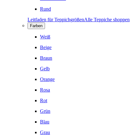
Rund
Leitfaden für Teppichgrößen
Alle Teppiche shoppen
Farben
Weiß
Beige
Braun
Gelb
Orange
Rosa
Rot
Grün
Blau
Grau