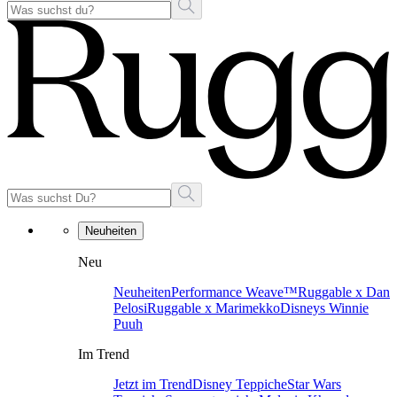
Neuheiten
Neu
Neuheiten
Performance Weave™
Ruggable x Dan
Pelosi
Ruggable x Marimekko
Disneys Winnie
Puuh
Im Trend
Jetzt im Trend
Disney Teppiche
Star Wars