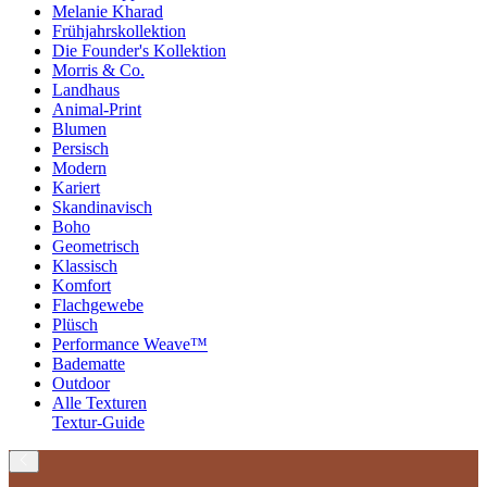
Melanie Kharad
Frühjahrskollektion
Die Founder's Kollektion
Morris & Co.
Landhaus
Animal-Print
Blumen
Persisch
Modern
Kariert
Skandinavisch
Boho
Geometrisch
Klassisch
Komfort
Flachgewebe
Plüsch
Performance Weave™
Badematte
Outdoor
Alle Texturen
Textur-Guide