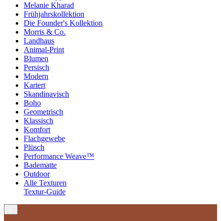
Melanie Kharad
Frühjahrskollektion
Die Founder's Kollektion
Morris & Co.
Landhaus
Animal-Print
Blumen
Persisch
Modern
Kariert
Skandinavisch
Boho
Geometrisch
Klassisch
Komfort
Flachgewebe
Plüsch
Performance Weave™
Badematte
Outdoor
Alle Texturen
Textur-Guide