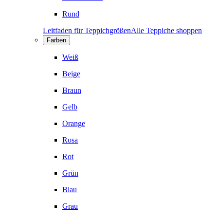
Rund
Leitfaden für Teppichgrößen
Alle Teppiche shoppen
Farben
Weiß
Beige
Braun
Gelb
Orange
Rosa
Rot
Grün
Blau
Grau