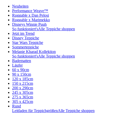
Neuheiten
Performance Weave™
Ruggable x Dan Pelosi
Ruggable x Marimekko
Disneys Winnie Puuh
So funktioniert's
Alle Teppiche shoppen
Jetzt im Trend
Disney Teppiche
Star Wars Teppiche
Sommerteppiche
Melanie Kharad Kollektion
So funktioniert's
Alle Teppiche shoppen
Badematten
Läufer
60 x 90cm
90 x 150cm
120 x 185cm
150 x 215cm
200 x 290cm
245 x 305cm
275 x 365cm
305 x 425cm
Rund
Leitfaden für Teppichgrößen
Alle Teppiche shoppen