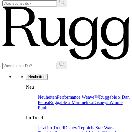
Neuheiten
Neu
Neuheiten
Performance Weave™
Ruggable x Dan
Pelosi
Ruggable x Marimekko
Disneys Winnie
Puuh
Im Trend
Jetzt im Trend
Disney Teppiche
Star Wars