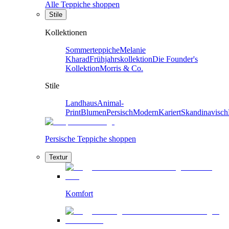
Alle Teppiche shoppen
Stile
Kollektionen
Sommerteppiche
Melanie
Kharad
Frühjahrskollektion
Die Founder's
Kollektion
Morris & Co.
Stile
Landhaus
Animal-
Print
Blumen
Persisch
Modern
Kariert
Skandinavisch
Persische Teppiche shoppen
Textur
Komfort