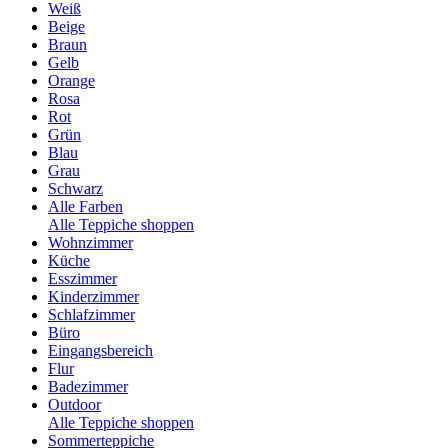
Weiß
Beige
Braun
Gelb
Orange
Rosa
Rot
Grün
Blau
Grau
Schwarz
Alle Farben
Alle Teppiche shoppen
Wohnzimmer
Küche
Esszimmer
Kinderzimmer
Schlafzimmer
Büro
Eingangsbereich
Flur
Badezimmer
Outdoor
Alle Teppiche shoppen
Sommerteppiche