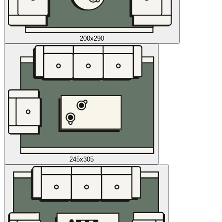
200x290
245x305