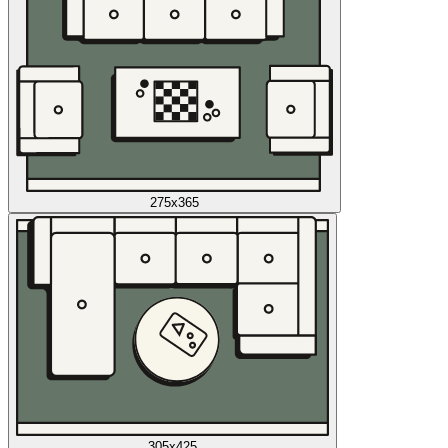
275x365
305x425