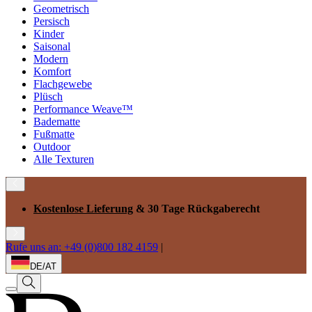
Geometrisch
Persisch
Kinder
Saisonal
Modern
Komfort
Flachgewebe
Plüsch
Performance Weave™
Badematte
Fußmatte
Outdoor
Alle Texturen
Kostenlose Lieferung
& 30 Tage Rückgaberecht
Rufe uns an: +49 (0)800 182 4159
|
DE/AT