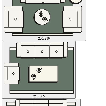
200x290
245x305