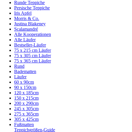
Runde Teppiche
Persische Teppiche
Iris Apfel
Morris & Co.
Justina Blakeney
Scalamandré
Alle Kooperationen
Alle Läufer
Bestseller-Läufer
75 x 215 cm Läufer
75 x 305 cm Läufer
75 x 365 cm Läufer
Rund
Badematten
Läufer
60 x 90cm
90 x 150cm
120 x 185cm
150 x 215cm
200 x 290cm
245 x 305cm
275 x 365cm
305 x 425cm
Fußmatten
Teppichgrößen-Guide