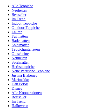
Alle Teppiche
Neuheiten
Bestseller
Im Trend
Indoor-Teppiche
Outdoor-Teppiche
Läufer
Fußmatten
Badematten
Spielmatten
Teppichunterlagen
Gutscheine
Neuheiten
Spielmatten
Herbstteppiche
Neue Persische Teppiche
Justina Blakeney
Marimekko
Dan Pelosi
Disney
Alle Kooperationen
Bestseller
Im Trend
Halloween