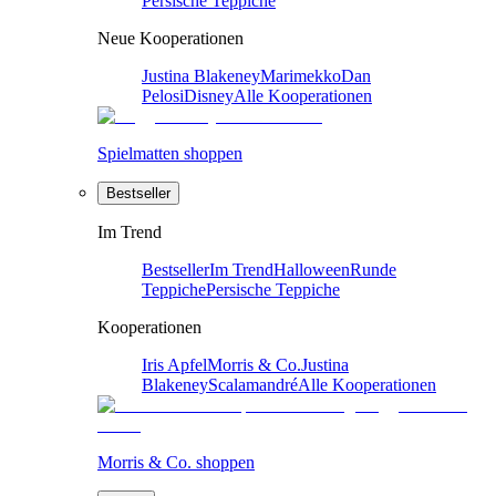
Persische Teppiche
Neue Kooperationen
Justina Blakeney
Marimekko
Dan
Pelosi
Disney
Alle Kooperationen
Spielmatten shoppen
Bestseller
Im Trend
Bestseller
Im Trend
Halloween
Runde
Teppiche
Persische Teppiche
Kooperationen
Iris Apfel
Morris & Co.
Justina
Blakeney
Scalamandré
Alle Kooperationen
Morris & Co. shoppen