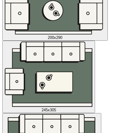
200x290
245x305