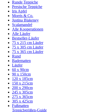
Runde Teppiche
Persische Teppiche
Iris Apfel
Morris & Co.
Justina Blakeney
Scalamandré
Alle Kooperationen
Alle Läufer
Bestseller-Läufer
75 x 215 cm Läufer
75 x 305 cm Läufer
75 x 365 cm Läufer
Rund
Badematten
Läufer
60 x 90cm
90 x 150cm
120 x 185cm
150 x 215cm
200 x 290cm
245 x 305cm
275 x 365cm
305 x 425cm
Fußmatten
Teppichgrößen-Guide