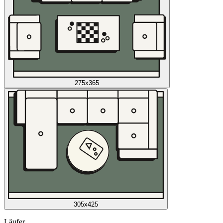
275x365
305x425
Läufer