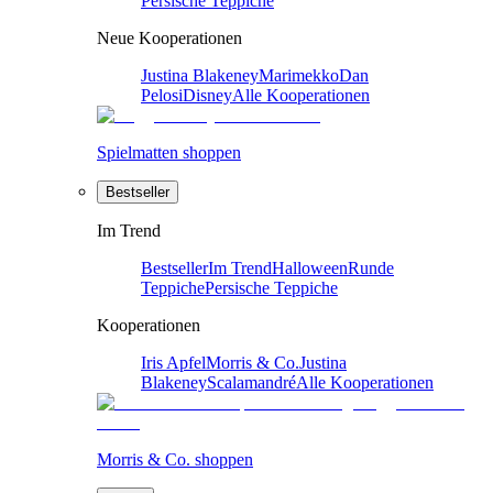
Persische Teppiche
Neue Kooperationen
Justina Blakeney
Marimekko
Dan
Pelosi
Disney
Alle Kooperationen
Spielmatten shoppen
Bestseller
Im Trend
Bestseller
Im Trend
Halloween
Runde
Teppiche
Persische Teppiche
Kooperationen
Iris Apfel
Morris & Co.
Justina
Blakeney
Scalamandré
Alle Kooperationen
Morris & Co. shoppen