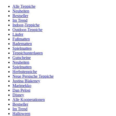
Alle Teppiche
Neuheiten
Bestseller
Im Trend
Indoor-Teppiche
Outdoor-Teppiche
Läufer
Fußmatten
Badematten
Spielmatten
Teppichunterlagen
Gutscheine
Neuheiten
Spielmatten
Herbstteppiche
Neue Persische Teppiche
Justina Blakeney
Marimekko
Dan Pelosi
Disney
Alle Kooperationen
Bestseller
Im Trend
Halloween