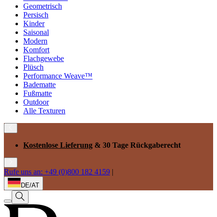
Geometrisch
Persisch
Kinder
Saisonal
Modern
Komfort
Flachgewebe
Plüsch
Performance Weave™
Badematte
Fußmatte
Outdoor
Alle Texturen
Kostenlose Lieferung
& 30 Tage Rückgaberecht
Rufe uns an: +49 (0)800 182 4159
|
DE/AT