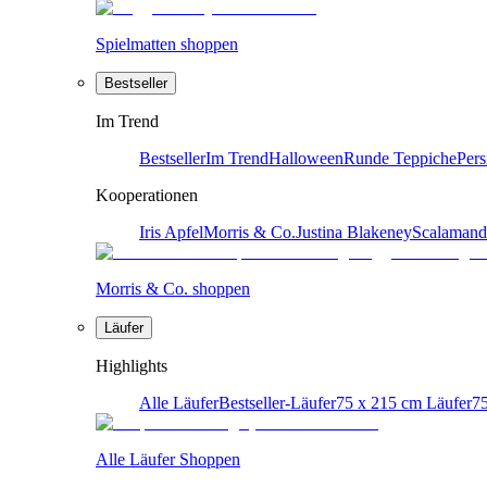
Spielmatten shoppen
Bestseller
Im Trend
Bestseller
Im Trend
Halloween
Runde Teppiche
Pers
Kooperationen
Iris Apfel
Morris & Co.
Justina Blakeney
Scalamand
Morris & Co. shoppen
Läufer
Highlights
Alle Läufer
Bestseller-Läufer
75 x 215 cm Läufer
75
Alle Läufer Shoppen