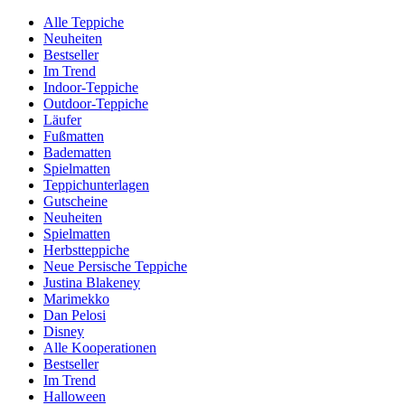
Alle Teppiche
Neuheiten
Bestseller
Im Trend
Indoor-Teppiche
Outdoor-Teppiche
Läufer
Fußmatten
Badematten
Spielmatten
Teppichunterlagen
Gutscheine
Neuheiten
Spielmatten
Herbstteppiche
Neue Persische Teppiche
Justina Blakeney
Marimekko
Dan Pelosi
Disney
Alle Kooperationen
Bestseller
Im Trend
Halloween