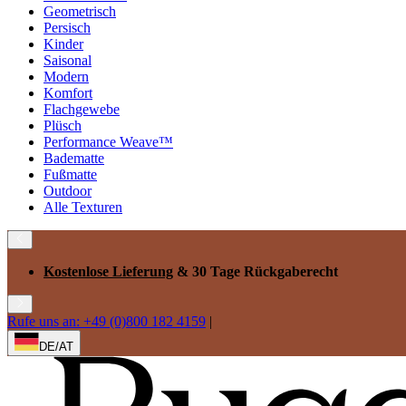
Geometrisch
Persisch
Kinder
Saisonal
Modern
Komfort
Flachgewebe
Plüsch
Performance Weave™
Badematte
Fußmatte
Outdoor
Alle Texturen
Kostenlose Lieferung
& 30 Tage Rückgaberecht
Rufe uns an: +49 (0)800 182 4159
|
DE/AT