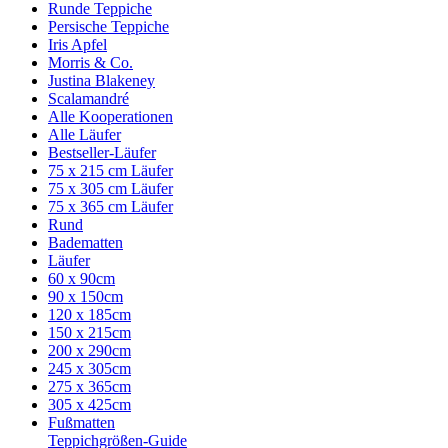
Runde Teppiche
Persische Teppiche
Iris Apfel
Morris & Co.
Justina Blakeney
Scalamandré
Alle Kooperationen
Alle Läufer
Bestseller-Läufer
75 x 215 cm Läufer
75 x 305 cm Läufer
75 x 365 cm Läufer
Rund
Badematten
Läufer
60 x 90cm
90 x 150cm
120 x 185cm
150 x 215cm
200 x 290cm
245 x 305cm
275 x 365cm
305 x 425cm
Fußmatten
Teppichgrößen-Guide