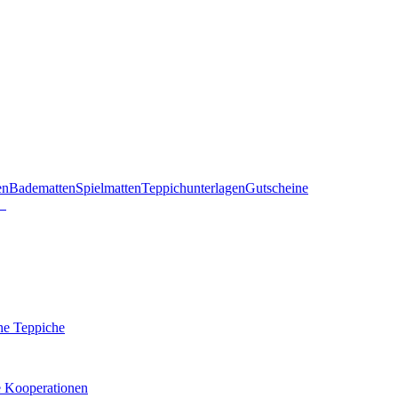
en
Badematten
Spielmatten
Teppichunterlagen
Gutscheine
he Teppiche
e Kooperationen