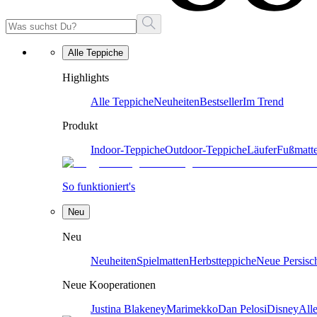
Alle Teppiche
Highlights
Alle Teppiche
Neuheiten
Bestseller
Im Trend
Produkt
Indoor-Teppiche
Outdoor-Teppiche
Läufer
Fußmatt
So funktioniert's
Neu
Neu
Neuheiten
Spielmatten
Herbstteppiche
Neue Persisc
Neue Kooperationen
Justina Blakeney
Marimekko
Dan Pelosi
Disney
All